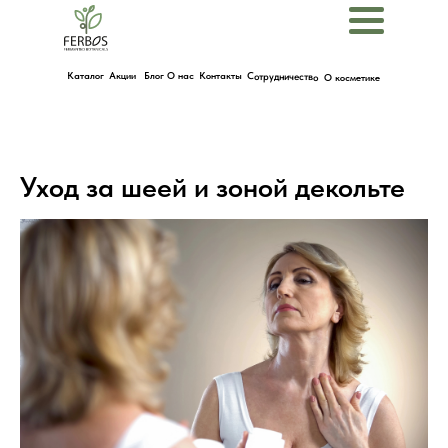
Menu
Каталог
Акции
Блог
О нас
Контакты
Сотрудничество
О косметике
Уход за шеей и зоной декольте