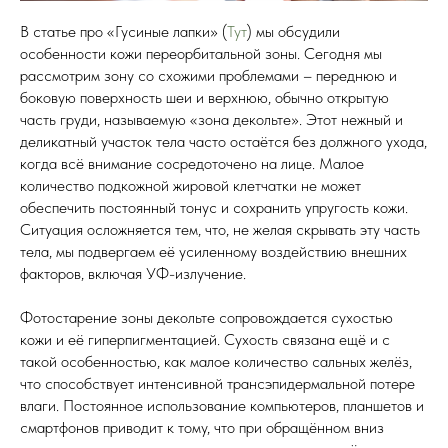
В статье про «Гусиные лапки» (
Тут
) мы обсудили
особенности кожи переорбитальной зоны. Сегодня мы
рассмотрим зону со схожими проблемами – переднюю и
боковую поверхность шеи и верхнюю, обычно открытую
часть груди, называемую «зона декольте». Этот нежный и
деликатный участок тела часто остаётся без должного ухода,
когда всё внимание сосредоточено на лице. Малое
количество подкожной жировой клетчатки не может
обеспечить постоянный тонус и сохранить упругость кожи.
Ситуация осложняется тем, что, не желая скрывать эту часть
тела, мы подвергаем её усиленному воздействию внешних
факторов, включая УФ-излучение.
Фотостарение зоны декольте сопровождается сухостью
кожи и её гиперпигментацией. Сухость связана ещё и с
такой особенностью, как малое количество сальных желёз,
что способствует интенсивной трансэпидермальной потере
влаги. Постоянное использование компьютеров, планшетов и
смартфонов приводит к тому, что при обращённом вниз