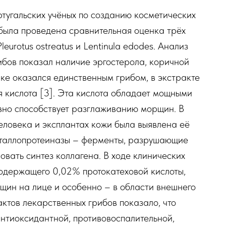
ртугальских учёных по созданию косметических
 была проведена сравнительная оценка трёх
leurotus ostreatus и Lentinula edodes. Анализ
рибов показал наличие эргостерола, коричной
ке оказался единственным грибом, в экстракте
 кислота [3]. Эта кислота обладает мощными
но способствует разглаживанию морщин. В
 человека и эксплантах кожи была выявлена её
еталлопротеиназы – ферменты, разрушающие
овать синтез коллагена. В ходе клинических
содержащего 0,02% протокатеховой кислоты,
ин на лице и особенно – в области внешнего
актов лекарственных грибов показало, что
нтиоксидантной, противовоспалительной,