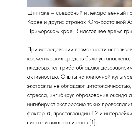
Шиитаке – съедобный и лекарственный гр
Корее и других странах Юго-Восточной Аз
Приморском крае. В настоящее время гриб
При исследовании возможности использов
косметических средств было установлено,
плодовых тел гриба обладают дозозависи
активностью. Опыты на клеточной культур
экстракты не обладают цитотоксичностью,
стресса, ингибируя образование оксида аз
ингибируют экспрессию таких провоспалит
фактор-α, простагландин Е2 и интерлейк
синтаз и циклооксигеназ [1].