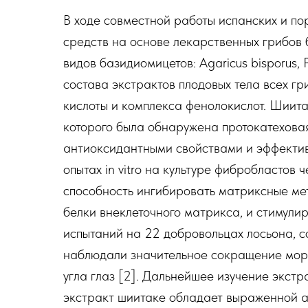
В ходе совместной работы испанских и по
средств на основе лекарственных грибов
видов базидиомицетов: Agaricus bisporus, P
состава экстрактов плодовых тела всех г
кислоты и комплекса фенолокислот. Шиита
которого была обнаружена протокатеховая
антиоксидантными свойствами и эффектив
опытах in vitro на культуре фибробластов
способность ингибировать матриксные м
белки внеклеточного матрикса, и стимулир
испытаний на 22 добровольцах лосьона, 
наблюдали значительное сокращение морщ
угла глаз [2]. Дальнейшее изучение экстр
экстракт шиитаке обладает выраженной а