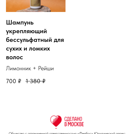
Шампунь
укрепляющий
бессульфатный для
сухих и ломких
волос
Лимонник + Рейши
700
₽
1 380
₽
Общество с ограниченной ответственностью «Фербос» Юридический адрес: