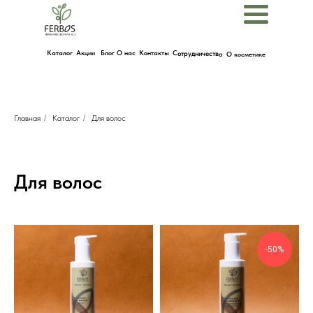
Menu
Каталог
Акции
Блог
О нас
Контакты
Сотрудничество
О косметике
Главная
/
Каталог
/
Для волос
Для волос
-50%