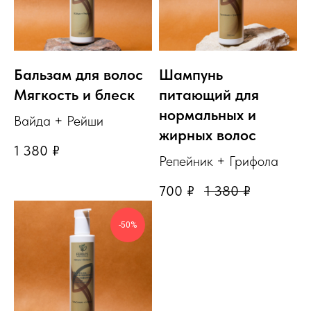
Бальзам для волос
Шампунь
Мягкость и блеск
питающий для
нормальных и
Вайда + Рейши
жирных волос
1 380
₽
Репейник + Грифола
700
₽
1 380
₽
-50%