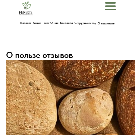
Menu
Каталог
Акции
Блог
О нас
Контакты
Сотрудничество
О косметике
О пользе отзывов