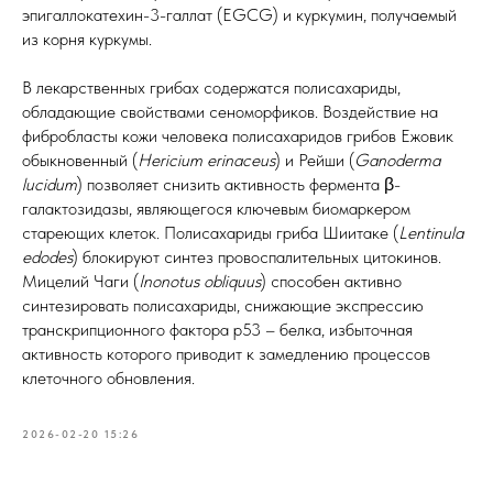
эпигаллокатехин-3-галлат (EGCG) и куркумин, получаемый
из корня куркумы.
В лекарственных грибах содержатся полисахариды,
обладающие свойствами сеноморфиков. Воздействие на
фибробласты кожи человека полисахаридов грибов Ежовик
обыкновенный (
Hericium erinaceus
) и Рейши (
Ganoderma
lucidum
) позволяет снизить активность фермента β-
галактозидазы, являющегося ключевым биомаркером
стареющих клеток. Полисахариды гриба Шиитаке (
Lentinula
edodes
) блокируют синтез провоспалительных цитокинов.
Мицелий Чаги (
Inonotus obliquus
) способен активно
синтезировать полисахариды, снижающие экспрессию
транскрипционного фактора р53 – белка, избыточная
активность которого приводит к замедлению процессов
клеточного обновления.
2026-02-20 15:26