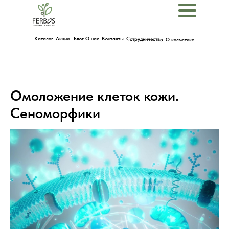
Menu
Каталог
Акции
Блог
О нас
Контакты
Сотрудничество
О косметике
Омоложение клеток кожи.
Сеноморфики