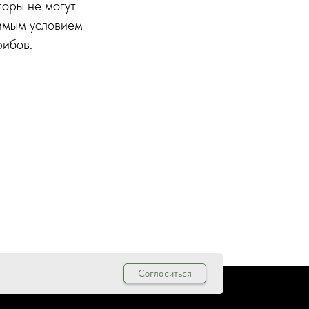
поры не могут
димым условием
рибов.
Согласиться