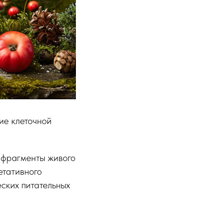
ие клеточной
т фрагменты живого
етативного
еских питательных