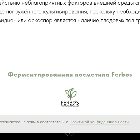
ействию неблагоприятных факторов внешней среды с
де погружённого культивирования, поскольку необхо
дио- или аскоспор является наличие плодовых тел г
Ферментированная косметика Ferbos
оглашаетесь с этим в соответствии с
Политикой конфиденциальности.
Tilda
Made on