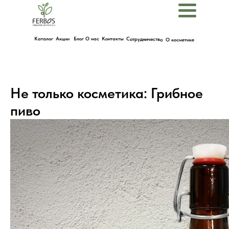
Menu
Каталог
Акции
Блог
О нас
Контакты
Сотрудничество
О косметике
Не только косметика: Грибное
пиво