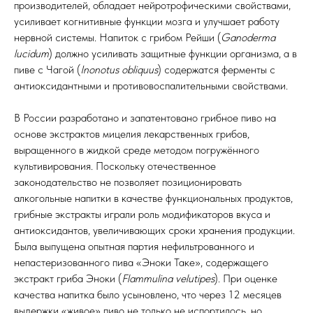
производителей, обладает нейротрофическими свойствами,
усиливает когнитивные функции мозга и улучшает работу
нервной системы. Напиток с грибом Рейши (
Ganoderma
lucidum
) должно усиливать защитные функции организма, а в
пиве с Чагой (
Inonotus obliquus
) содержатся ферменты с
антиоксидантными и противовоспалительными свойствами.
В России разработано и запатентовано грибное пиво на
основе экстрактов мицелия лекарственных грибов,
выращенного в жидкой среде методом погружённого
культивирования. Поскольку отечественное
законодательство не позволяет позиционировать
алкогольные напитки в качестве функциональных продуктов,
грибные экстракты играли роль модификаторов вкуса и
антиоксидантов, увеличивающих сроки хранения продукции.
Была выпущена опытная партия нефильтрованного и
непастеризованного пива «Эноки Таке», содержащего
экстракт гриба Эноки (
Flammulina velutipes
). При оценке
качества напитка было усыновлено, что через 12 месяцев
выдержки «живое» пиво не только не испортилось, но