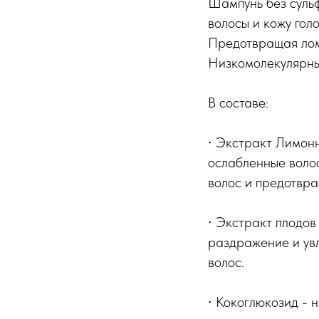
Шампунь без сульф
волосы и кожу гол
Предотвращая ломк
Низкомолекулярны
В составе:
∙ Экстракт Лимонн
ослабленные воло
волос и предотвр
∙ Экстракт плодо
раздражение и увл
волос.
∙ Кокоглюкозид - 