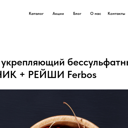
Каталог
Акции
Блог
О нас
Контакты
укрепляющий бессульфатн
К + РЕЙШИ Ferbos