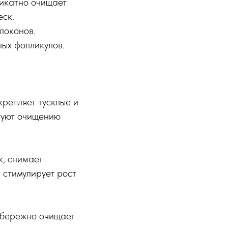
ликатно очищает
еск.
локонов.
ых фолликулов.
репляет тусклые и
вуют очищению
, снимает
 стимулирует рост
и бережно очищает