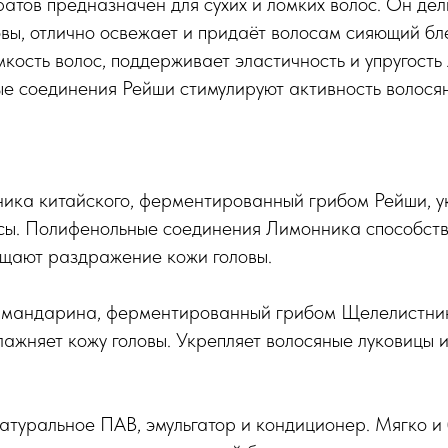
атов предназначен для сухих и ломких волос. Он де
овы, отлично освежает и придаёт волосам сияющий бл
ость волос, поддерживает эластичность и упругость 
е соединения Рейши стимулируют активность волосян
ика китайского, ферментированный грибом Рейши, ук
сы. Полифенольные соединения Лимонника способст
ащают раздражение кожи головы.
в мандарина, ферментированный грибом Щелелистник
ажняет кожу головы. Укрепляет волосяные луковицы и
натуральное ПАВ, эмульгатор и кондиционер. Мягко 