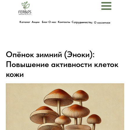
Menu
Каталог
Акции
Блог
О нас
Контакты
Сотрудничество
О косметике
Опёнок зимний (Эноки):
Повышение активности клеток
кожи