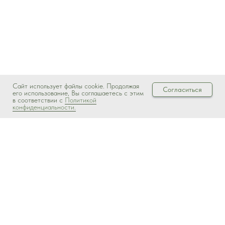
Сайт использует файлы cookie. Продолжая
Согласиться
его использование, Вы соглашаетесь с этим
в соответствии с
Политикой
конфиденциальности.
Ферментированная косметика Ferbos