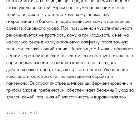
остатки макияжа и очищающих средств во время вечернего
этапа ухода за кожей. Утром после умывания применение
тоника освежает чувствительную кожу, нормализуя
гидролипидный баланс, и подготавливает кожу к нанесению
средств основного ухода. При повышенной чувствительности
рекомендуется не протирать кожу, а прикладывать к ней на
несколько секунд мягкую тканевую салфетку, пропитанную
тоником. Увлажняющий тоник Шелковица + Ежовик обладает
легким кератолитическим эффектом, способствует очищению
пор и нормализации выработки кожного сала за счёт
действия аллантоина, входящего в его состав. Увлажнение
кожи достигается за счёт использования сорбита и
пантенола. Экстракт листьев шелковицы, ферментированный
грибом Ежовик гребенчатый, обеспечивает бережный уход за
зрелой кожей, повышая ей эластичность и выравнивая тон.
2024-11-26 19:37